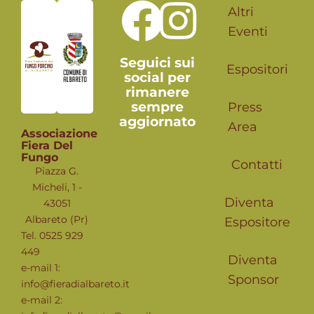
Altri
Eventi
Seguici sui
Espositori
social per
rimanere
sempre
Press
aggiornato
Area
Associazione
Fiera Del
Fungo
Contatti
Piazza G.
Micheli, 1 -
Diventa
43051
Albareto (Pr)
Espositore
Tel. 0525 929
449
Diventa
e-mail 1:
Sponsor
info@fieradialbareto.it
e-mail 2: