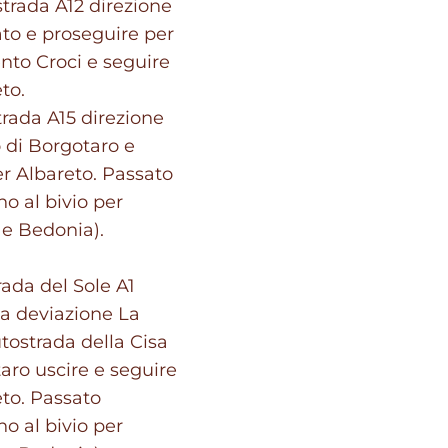
strada A12 direzione
to e proseguire per
nto Croci e seguire
to.
strada A15 direzione
o di Borgotaro e
er Albareto. Passato
o al bivio per
 e Bedonia).
rada del Sole A1
la deviazione La
tostrada della Cisa
taro uscire e seguire
eto. Passato
o al bivio per