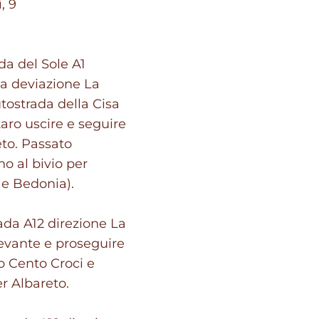
, 9
da del Sole A1
la deviazione La
tostrada della Cisa
taro uscire e seguire
eto. Passato
o al bivio per
 e Bedonia).
ada A12 direzione La
Levante e proseguire
o Cento Croci e
er Albareto.